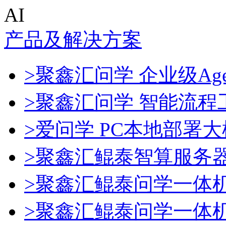
AI
产品及解决方案
>聚鑫汇问学 企业级Age
>聚鑫汇问学 智能流程
>爱问学 PC本地部署
>聚鑫汇鲲泰智算服务
>聚鑫汇鲲泰问学一体
>聚鑫汇鲲泰问学一体机De