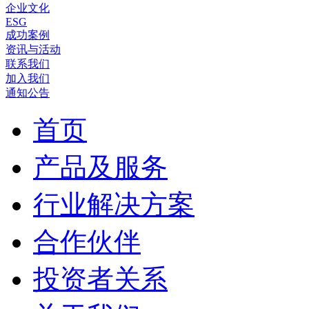
企业文化
ESG
成功案例
资讯与活动
联系我们
加入我们
通知公告
首页
产品及服务
行业解决方案
合作伙伴
投资者关系