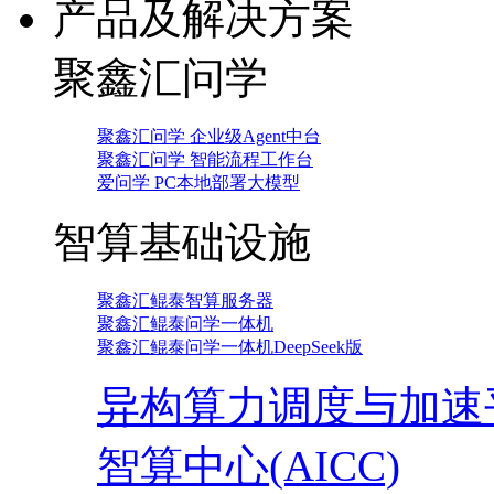
产品及解决方案
聚鑫汇问学
聚鑫汇问学 企业级Agent中台
聚鑫汇问学 智能流程工作台
爱问学 PC本地部署大模型
智算基础设施
聚鑫汇鲲泰智算服务器
聚鑫汇鲲泰问学一体机
聚鑫汇鲲泰问学一体机DeepSeek版
异构算力调度与加速
智算中心(AICC)