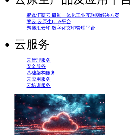
聚鑫汇研云 研制一体化工业互联网解决方案
磐云 云原生PaaS平台
聚鑫汇云印 数字化文印管理平台
云服务
云管理服务
安全服务
基础架构服务
云应用服务
云培训服务