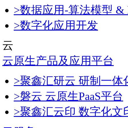
>数据应用-算法模型 & 
>数字化应用开发
云
云原生产品及应用平台
>聚鑫汇研云 研制一
>磐云 云原生PaaS平台
>聚鑫汇云印 数字化文