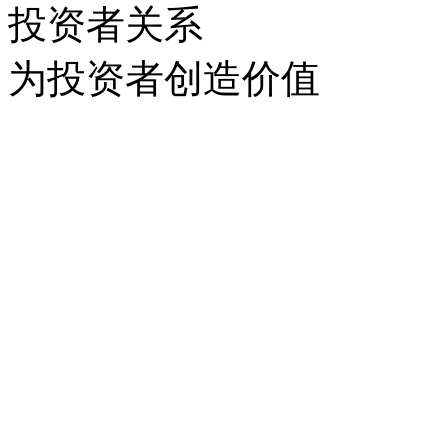
投资者关系
为投资者创造价值