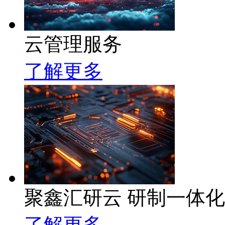
云管理服务
了解更多
聚鑫汇研云 研制一体
了解更多