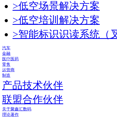
>低空场景解决方案
>低空培训解决方案
>智能标识识读系统（
汽车
金融
医疗医药
零售
运营商
制造
产品技术伙伴
联盟合作伙伴
关于聚鑫汇数码
理论著作